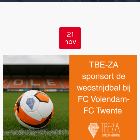
21
nov