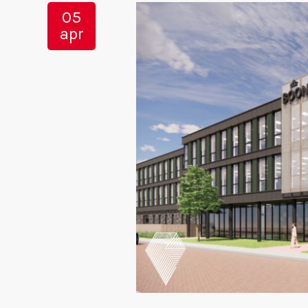
05
apr