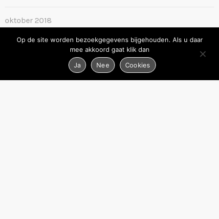
oktober 2018
Op de site worden bezoekgegevens bijgehouden. Als u daar
september 2018
mee akkoord gaat klik dan
Ja
Nee
Cookies
augustus 2018
juni 2018
september 2016
oktober 2015
september 2015