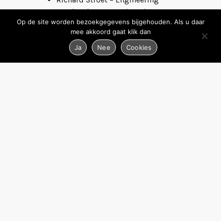
Frank Schaap – Engineering
Op de site worden bezoekgegevens bijgehouden. Als u daar
Lynn Veerman –
mee akkoord gaat klik dan
Bureaumanagement
Mandy Sier – Interieurverzorging
Ja
Nee
Cookies
Anja Visscher – Interieurverzorging
© 2026 TBE-ZA
ALLE RECHTEN VOORBEHOUDEN
PRIVACY & COOKIEBELEID