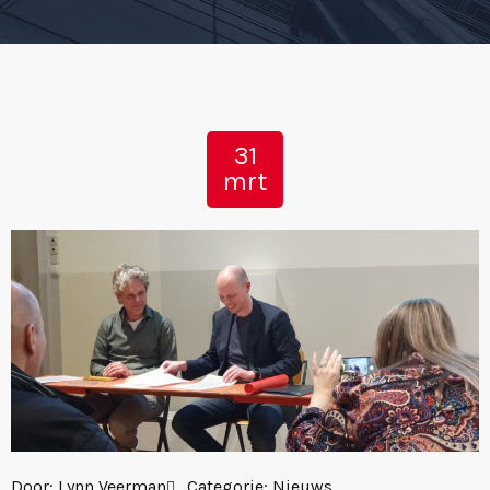
31
mrt
Door:
Lynn Veerman
Categorie:
Nieuws