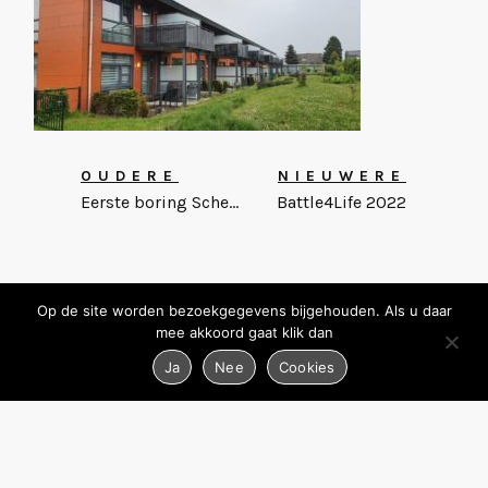
OUDERE
NIEUWERE
Eerste boring Schermer Installatietechniek
Battle4Life 2022
Op de site worden bezoekgegevens bijgehouden. Als u daar
mee akkoord gaat klik dan
Ja
Nee
Cookies
© 2026 TBE-ZA
ALLE RECHTEN VOORBEHOUDEN
PRIVACY & COOKIEBELEID