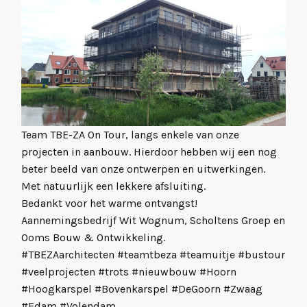
Team TBE-ZA On Tour, langs enkele van onze
projecten in aanbouw. Hierdoor hebben wij een nog
beter beeld van onze ontwerpen en uitwerkingen.
Met natuurlijk een lekkere afsluiting.
Bedankt voor het warme ontvangst!
Aannemingsbedrijf Wit Wognum, Scholtens Groep en
Ooms Bouw & Ontwikkeling.
#TBEZAarchitecten
#teamtbeza
#teamuitje
#bustour
#veelprojecten
#trots
#nieuwbouw
#Hoorn
#Hoogkarspel
#Bovenkarspel
#DeGoorn
#Zwaag
#Edam
#Volendam