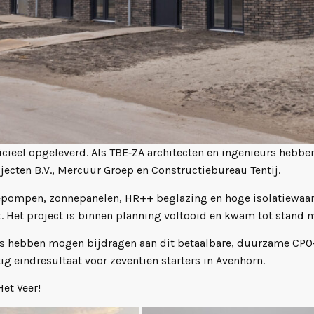
ficieel opgeleverd. Als TBE‑ZA architecten en ingenieurs hebbe
ecten B.V., Mercuur Groep en Constructiebureau Tentij.
pompen, zonnepanelen, HR++ beglazing en hoge isolatiewaard
. Het project is binnen planning voltooid en kwam tot stand
eurs hebben mogen bijdragen aan dit betaalbare, duurzame CPO
tig eindresultaat voor zeventien starters in Avenhorn.
et Veer!