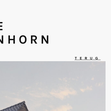
E
NHORN
TERUG