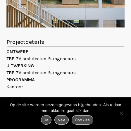
Projectdetails
ONTWERP
TBE-ZA architecten & ingenieurs
UITWERKING
TBE-ZA architecten & ingenieurs
PROGRAMMA
Kantoor
ADRES
John Stuart Millweg 2
Op de site worden bezoekgegevens bijgehouden. Als u daar
mee akkoord gaat klik dan
Ja
Nee
Cookies
Project delen: